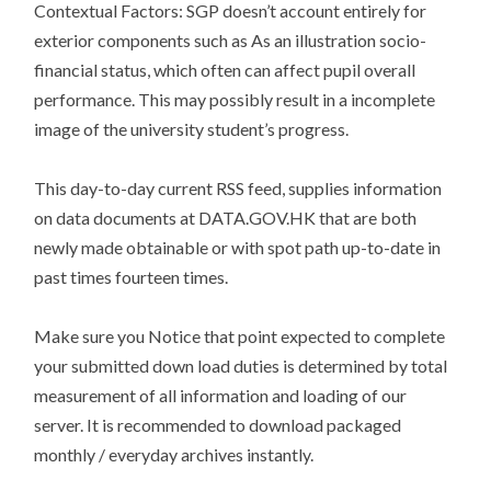
Contextual Factors: SGP doesn’t account entirely for
exterior components such as As an illustration socio-
financial status, which often can affect pupil overall
performance. This may possibly result in a incomplete
image of the university student’s progress.
This day-to-day current RSS feed, supplies information
on data documents at DATA.GOV.HK that are both
newly made obtainable or with spot path up-to-date in
past times fourteen times.
Make sure you Notice that point expected to complete
your submitted down load duties is determined by total
measurement of all information and loading of our
server. It is recommended to download packaged
monthly / everyday archives instantly.