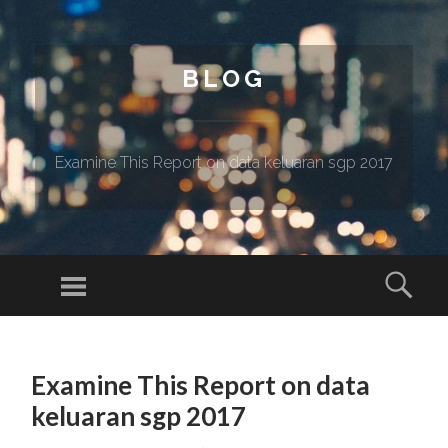
BLOG
Examine This Report on data keluaran sgp 2017
Menu
Sear
SKIP TO CONTENT
Examine This Report on data
keluaran sgp 2017