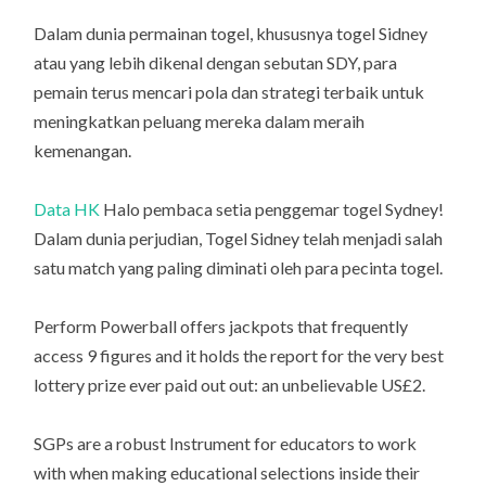
Dalam dunia permainan togel, khususnya togel Sidney
atau yang lebih dikenal dengan sebutan SDY, para
pemain terus mencari pola dan strategi terbaik untuk
meningkatkan peluang mereka dalam meraih
kemenangan.
Data HK
Halo pembaca setia penggemar togel Sydney!
Dalam dunia perjudian, Togel Sidney telah menjadi salah
satu match yang paling diminati oleh para pecinta togel.
Perform Powerball offers jackpots that frequently
access 9 figures and it holds the report for the very best
lottery prize ever paid out out: an unbelievable US£2.
SGPs are a robust Instrument for educators to work
with when making educational selections inside their