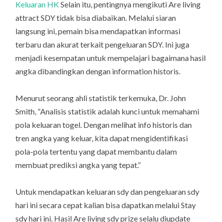
Keluaran HK
Selain itu, pentingnya mengikuti Are living
attract SDY tidak bisa diabaikan. Melalui siaran
langsung ini, pemain bisa mendapatkan informasi
terbaru dan akurat terkait pengeluaran SDY. Ini juga
menjadi kesempatan untuk mempelajari bagaimana hasil
angka dibandingkan dengan information historis.
Menurut seorang ahli statistik terkemuka, Dr. John
Smith, “Analisis statistik adalah kunci untuk memahami
pola keluaran togel. Dengan melihat info historis dan
tren angka yang keluar, kita dapat mengidentifikasi
pola-pola tertentu yang dapat membantu dalam
membuat prediksi angka yang tepat.”
Untuk mendapatkan keluaran sdy dan pengeluaran sdy
hari ini secara cepat kalian bisa dapatkan melalui Stay
sdy hari ini. Hasil Are living sdy prize selalu diupdate