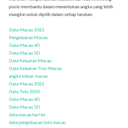
pools membantu dalam menentukan angka yang lebih
mungkin untuk dipilih dalam setiap taruhan.
Data Macau 2025
Pengeluaran Macau
Data Macau 4D
Data Macau 5D
Data Keluaran Macau
Data Keluaran Toto Macau
angka keluar macau
Data Macau 2025
Data Toto 2025
Data Macau 4D
Data Macau 5D
data macau hari ini
data pengeluaran toto macau