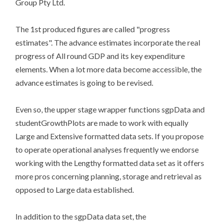
Group Pty Ltd.
The 1st produced figures are called "progress
estimates". The advance estimates incorporate the real
progress of All round GDP and its key expenditure
elements. When a lot more data become accessible, the
advance estimates is going to be revised.
Even so, the upper stage wrapper functions sgpData and
studentGrowthPlots are made to work with equally
Large and Extensive formatted data sets. If you propose
to operate operational analyses frequently we endorse
working with the Lengthy formatted data set as it offers
more pros concerning planning, storage and retrieval as
opposed to Large data established.
In addition to the sgpData data set, the