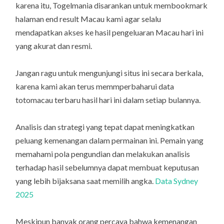
karena itu, Togelmania disarankan untuk membookmark
halaman end result Macau kami agar selalu
mendapatkan akses ke hasil pengeluaran Macau hari ini
yang akurat dan resmi.
Jangan ragu untuk mengunjungi situs ini secara berkala,
karena kami akan terus memmperbaharui data
totomacau terbaru hasil hari ini dalam setiap bulannya.
Analisis dan strategi yang tepat dapat meningkatkan
peluang kemenangan dalam permainan ini. Pemain yang
memahami pola pengundian dan melakukan analisis
terhadap hasil sebelumnya dapat membuat keputusan
yang lebih bijaksana saat memilih angka.
Data Sydney
2025
Meskipun banyak orang percaya bahwa kemenangan