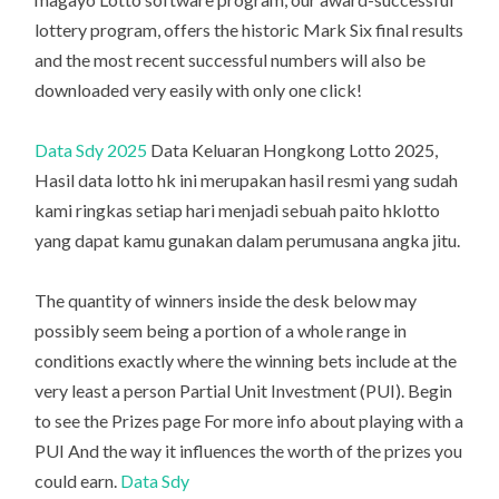
lottery program, offers the historic Mark Six final results
and the most recent successful numbers will also be
downloaded very easily with only one click!
Data Sdy 2025
Data Keluaran Hongkong Lotto 2025,
Hasil data lotto hk ini merupakan hasil resmi yang sudah
kami ringkas setiap hari menjadi sebuah paito hklotto
yang dapat kamu gunakan dalam perumusana angka jitu.
The quantity of winners inside the desk below may
possibly seem being a portion of a whole range in
conditions exactly where the winning bets include at the
very least a person Partial Unit Investment (PUI). Begin
to see the Prizes page For more info about playing with a
PUI And the way it influences the worth of the prizes you
could earn.
Data Sdy