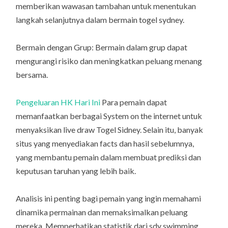
memberikan wawasan tambahan untuk menentukan
langkah selanjutnya dalam bermain togel sydney.
Bermain dengan Grup: Bermain dalam grup dapat
mengurangi risiko dan meningkatkan peluang menang
bersama.
Pengeluaran HK Hari Ini
Para pemain dapat
memanfaatkan berbagai System on the internet untuk
menyaksikan live draw Togel Sidney. Selain itu, banyak
situs yang menyediakan facts dan hasil sebelumnya,
yang membantu pemain dalam membuat prediksi dan
keputusan taruhan yang lebih baik.
Analisis ini penting bagi pemain yang ingin memahami
dinamika permainan dan memaksimalkan peluang
mereka. Memperhatikan statistik dari sdy swimming